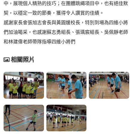
中，展現個人精熟的技巧；在團體跳繩項目中，也有絕佳默
契，以穩定一致的節奏，獲得令人讚賞的佳績。
感謝家長會張旭志會長與黃圓媛校長，特別到場為四維小將
們加油喝采，也感謝蘇志勇組長、張瑀宸組長、吳佩靜老師
和林建偉老師帶隊指導四維小將們
相關照片