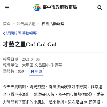
臺中市政府教育局
首頁
公告與活動
校園活動報導
返回校園活動報導
才藝之星Go! Go! Go!
報導日期：
2021-04-06
報導單位：
大甲區 文昌國小 朱惠華
點閱數：
950
列印
今天天氣晴朗、陽光煦煦、春風拂面吹來好不舒爽，非常適
合欣賞戶外演出。剛放完4天假，孩子們心情都很輕鬆，愛美
力時間有了更多的小朋友一起來參與。這次是由201蔡翊涵、