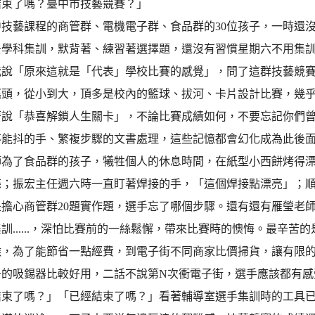
結束了嗎？臺中市技藝競賽？」
中技藝課程的商管群、電機電子群、食品群的30位孩子，一時還
去學科集訓，默背著、練習著選擇題，還沒有習慣星期六不用集
我說「原來這就是「代表」學校比賽的感覺」，問了這群技藝競
搖頭，從小到大，頂多是校內的籃球、拔河、卡片設計比賽，幾
著說「恭喜解鎖人生關卡」，不論比賽成績如何，不要忘記你們
不能抖的手、繁複步驟的文書處理，這些記憶都會幻化成為此後
師為了食品群的孩子，犧牲個人的休息時間，在紙型小西餅烤得
條；振宏主任週六時一直盯著焊接的手，「這個焊接點漂亮」；
是擔心商管群20題實作題，選手忘了哪個步驟。還有還有雁瑩老
訓......，深怕比賽前的一絲鬆懈，帶來比賽時的懊悔。最辛
候，為了能節省一點經費，到電子街不同商家比價掃貨，讓有限
子的吸錫器比較好用，二話不說第N次衝電子街，選手應該都有感
結束了嗎？」「已經結束了嗎？」看著輔導室選手集訓時的工具