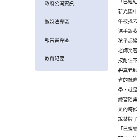
「已經
政府公開資訊
新光國
午被找
遊說法專區
選手跟
報告書專區
孩子都
老師笑
教育紀要
按耐住
碧真老
省的紙
學，就
練習陪集
足的時
說某牌
「已經