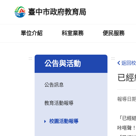
跳
臺中市政府教育局
到
主
要
內
單位介紹
科室業務
便民服務
容
區
:::
:::
公告與活動
返回校
已經
公告訊息
報導日
教育活動報導
「已經
校園活動報導
咔嗒聲