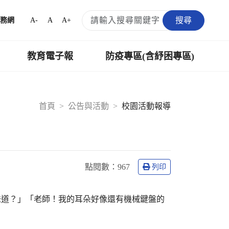
搜尋
A-
A
A+
務網
教育電子報
防疫專區(含紓困專區)
首頁
公告與活動
校園活動報導
點閱數：
967
列印
味道？」「老師！我的耳朵好像還有機械鍵盤的