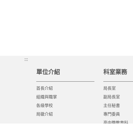
:::
單位介紹
科室業務
首長介紹
局長室
組織與職掌
副局長室
各級學校
主任秘書
局徽介紹
專門委員
高中職教育科
國中教育科