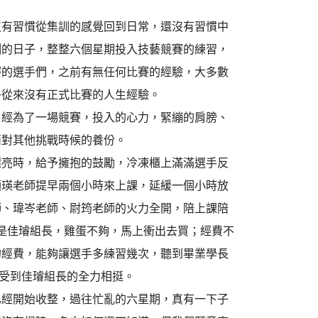
沒有習慣從集訓的感覺回到日常，還沒有習慣中
訓的日子，整整六個星期投入技藝競賽的練習，
賽的選手們，之前有無任何比賽的經驗，大多數
乎從來沒有正式比賽的人生經驗。
曾經為了一場競賽，投入的心力，緊繃的肩膀、
面對其他挑戰時候的養份。
漂亮時，給予擁抱的鼓勵，冷凍櫃上滿滿選手反
順瑛老師提早兩個小時來上課，延緩一個小時放
師、瑋岑老師、尉筠老師的火力全開，陪上課陪
苦的是佳璿組長，雞蛋不夠，馬上衝出去買；經費不
的經費，能夠讓選手多練習幾次，聽到畢業學長
受到佳璿組長的全力相挺。
已經開始收整，過往忙亂的六星期，真有一下子