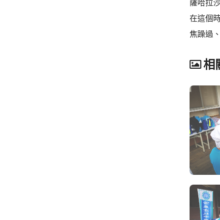
薩哈拉
在這個時
焦躁過、
相