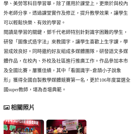
學、美勞等科目學習單，除了運用於課堂上，更樂於與校內
外老師分享，透過課堂實作及修正，提升教學效果，讓學生
可以輕鬆快樂、有效的學習。
閱讀是學習的關鍵，鄧千代老師特別針對識字困難的學生，
研發「圖像式造字法」來教國字，讓學生喜歡上生字課，學
習成效良好。同時邀約好友組成多媒體團隊，研發語文多媒
體作品，在校內、外校及社區進行推廣工作。作品參加本市
及全國比賽，屢獲佳績，其中「看圖識字~倉頡小子說象
形」獲得全國自製教學媒體競賽第一名，更於106年度當選全
國super教師，堪為杏壇典範。
相關照片