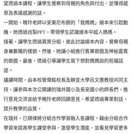
望透過本課程，讓學生覺察到母親的角色與付出，並懂得感
恩及表達感謝的話。
一開始，曉玲老師以安東尼布朗的「我媽媽」繪本來引起動
機，她透過自製PPT，帶領學生認識繪本中超人媽媽。
接著，讓學生透過異質分組，彼此討論繪本內容，覺察母親
身兼數職的樣貌。然後，她讓小組進行賓果遊戲及神秘嘉賓
的遊戲，最後，透過引導讓學生寫下想對媽媽說的祝福話
語。
議課時間，由本校曾偉銘校長及靜宜大學呂文惠教授共同主
持，讓參與本次公開課的瑞井國小及長安國小的師長們，進
行意見交流並給予曉玲老師回饋意見，希望透過專業對話，
提升教學的品質。
在瑞井，已規律將分組合作學習融入各課程。藉由分組合作
學習來提高學生課堂參與，激發學生潛能，並看見學習更多