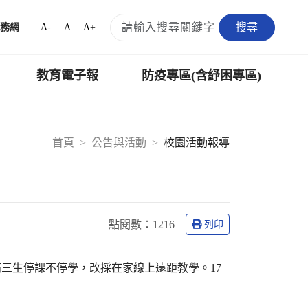
搜尋
A-
A
A+
務網
教育電子報
防疫專區(含紓困專區)
首頁
公告與活動
校園活動報導
點閱數：
1216
列印
高三生停課不停學，改採在家線上遠距教學。17