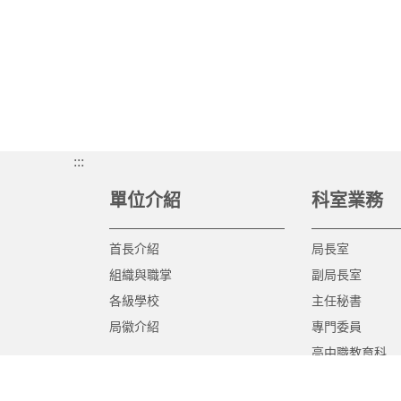
:::
單位介紹
科室業務
首長介紹
局長室
組織與職掌
副局長室
各級學校
主任秘書
局徽介紹
專門委員
高中職教育科
國中教育科