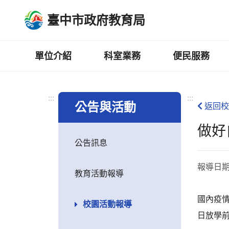
跳
臺中市政府教育局
到
主
要
內
單位介紹
科室業務
便民服務
容
區
:::
:::
公告與活動
返回校
做好
公告訊息
報導日
教育活動報導
國內疫情
校園活動報導
日放學