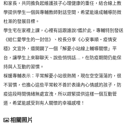
和家長，共同擔負起維護孩子心理健康的重任，結合線上教
學提供學生一個與專輔教師對話空間，希望能達成輔導防微
杜漸的發展目標。
學生宅在家裡上課，心裡有話跟誰說?鑑於此，專輔特別發送
《給仁愛學生的一封信》、校長分享《心安事順‧疫情安
穩》文宣外，還開闢了一個「解憂小站線上輔導關懷」平
台，讓學生上來聊聊天、說些悄悄話…，在防疫期間仍能保
持與人互動的習慣。
棌媛專輔表示：平常解憂小站很熱鬧，現在空空蕩蕩的，很
不習慣，也擔心這些平常較不善於表達內心情感的孩子，防
疫這段時間情緒無處宣洩，所以趕緊提供這樣一個互動管
道，希望能感受到有人關懷的幸福感哩！
相關照片