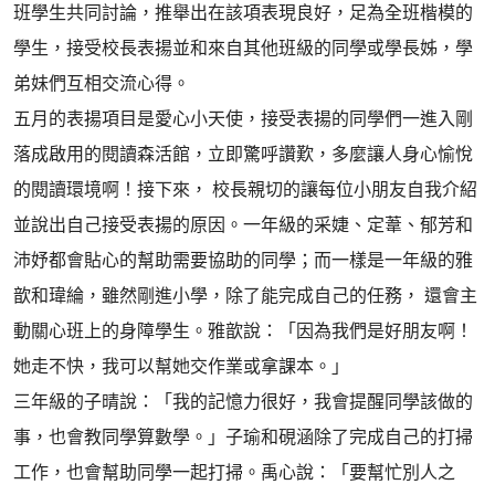
班學生共同討論，推舉出在該項表現良好，足為全班楷模的
學生，接受校長表揚並和來自其他班級的同學或學長姊，學
弟妹們互相交流心得。
五月的表揚項目是愛心小天使，接受表揚的同學們一進入剛
落成啟用的閱讀森活館，立即驚呼讚歎，多麼讓人身心愉悅
的閱讀環境啊！接下來， 校長親切的讓每位小朋友自我介紹
並說出自己接受表揚的原因。一年級的采婕、定葦、郁芳和
沛妤都會貼心的幫助需要協助的同學；而一樣是一年級的雅
歆和瑋綸，雖然剛進小學，除了能完成自己的任務， 還會主
動關心班上的身障學生。雅歆說：「因為我們是好朋友啊！
她走不快，我可以幫她交作業或拿課本。」
三年級的子晴說：「我的記憶力很好，我會提醒同學該做的
事，也會教同學算數學。」子瑜和硯涵除了完成自己的打掃
工作，也會幫助同學一起打掃。禹心說：「要幫忙別人之