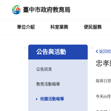
跳
臺中市政府教育局
到
主
要
內
單位介紹
科室業務
便民服務
容
區
:::
:::
公告與活動
返回校
忠孝
公告訊息
報導日
教育活動報導
今天(6
校園活動報導