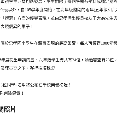
重視學生五育均衡發展，學生們除了每個學期有學科成績定期評量
00元)以外，自105學年度開始，在高年級階段的兩年(五年級
於「體育」方面的優異表現，並由忠孝傑出優良校友于大為先生
面表現優異的學子！
屬於忠孝國小學生在體育表現的最高榮耀，每人可獲得1000元
9)學年度提出申請的五、六年級學生總共有24位，通過審查有23
的嚴謹審查之下，獲得這項殊榮！
23位同學~名單將公布在學校榮譽榜喔！
子,創造優質！
關照片