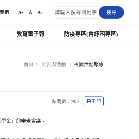
搜尋
A-
A
A+
務網
教育電子報
防疫專區(含紓困專區)
首頁
公告與活動
校園活動報導
點閱數：
905
列印
育獎學金」的審查會議。