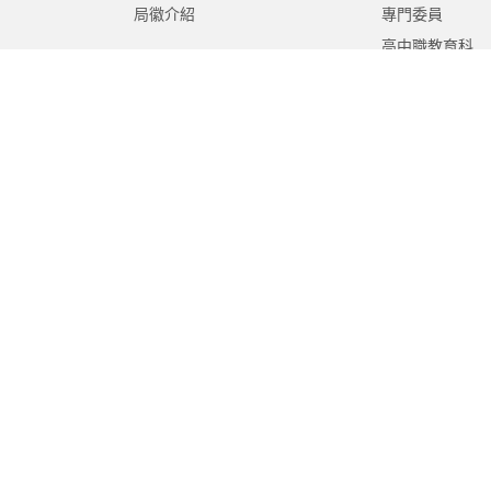
局徽介紹
專門委員
高中職教育科
國中教育科
國小教育科
幼兒教育科
終身教育科
特殊教育科
課程教學科
體育保健科
工程營繕科
秘書室
學生事務室
人事室
會計室
政風室