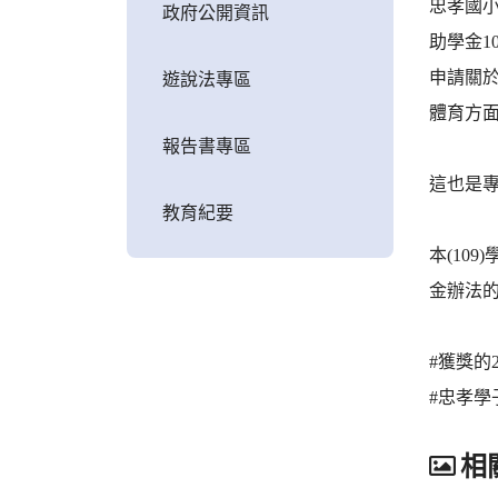
忠孝國小
政府公開資訊
助學金1
申請關
遊說法專區
體育方
報告書專區
這也是專
教育紀要
本(10
金辦法
#獲獎的
#忠孝學
相