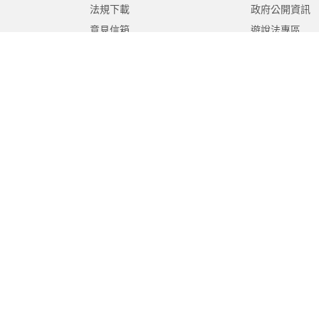
法規下載
政府公開資訊
意見信箱
遊說法專區
報告書專區
教育紀要