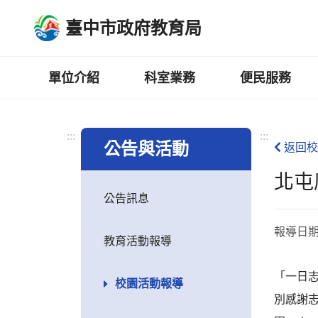
跳
臺中市政府教育局
到
主
要
內
單位介紹
科室業務
便民服務
容
區
:::
:::
公告與活動
返回校
北屯
公告訊息
報導日
教育活動報導
「一日志
校園活動報導
別感謝