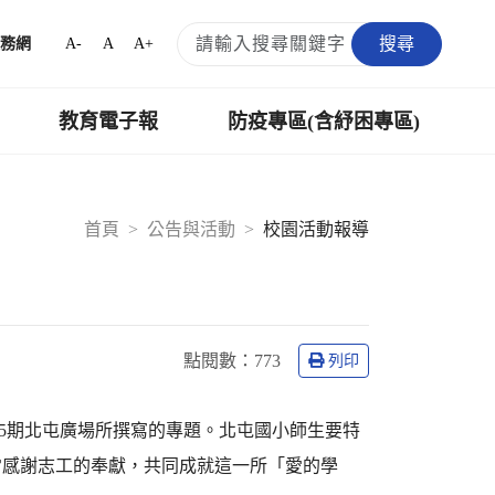
搜尋
A-
A
A+
務網
教育電子報
防疫專區(含紓困專區)
首頁
公告與活動
校園活動報導
點閱數：
773
列印
35期北屯廣場所撰寫的專題。北屯國小師生要特
常感謝志工的奉獻，共同成就這一所「愛的學