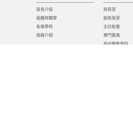
首長介紹
局長室
組織與職掌
副局長室
各級學校
主任秘書
局徽介紹
專門委員
高中職教育科
國中教育科
國小教育科
幼兒教育科
終身教育科
特殊教育科
課程教學科
體育保健科
工程營繕科
秘書室
學生事務室