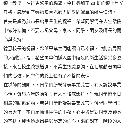
線上教學，進行更緊密的聯繫，今日參加了608班的線上畢業
典禮，感受到了導師曉菁老師與同學間濃厚的師生情誼。
首先是盧秀燕市長給畢業生的祝福，希望同學們在人生階段
中做好準備，不要忘記父母、家人、同學、朋友及師長的關
心與支持!
德惠校長的祝福，希望畢業生們能讓自己幸福，也能為周圍
的人創造幸福，希望同學們邁入國中階段的新生活多采多姿!
接下來在校生致歡送詞、畢業生致感恩詞，在在觸動著同學
們的心弦，同學們的臉上也有了不捨的表情……
在導師的鼓勵下，同學們紛紛發表畢業感言，有人訴說畢業
心情，難忘六年的情誼；有人剪輯成影片，呈現同學們平日
相處的點點滴滴。看著同學們訴說畢業感言，發現同學們真
的長大了，不再是懵懵懂懂的小孩，心中盡是對同學及師長
的不捨，卻也透露出將以堅定的信心，來面對下一階段的人