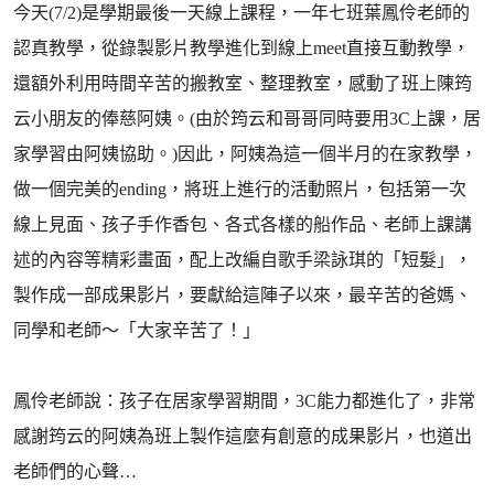
今天(7/2)是學期最後一天線上課程，一年七班葉鳳伶老師的
認真教學，從錄製影片教學進化到線上meet直接互動教學，
還額外利用時間辛苦的搬教室、整理教室，感動了班上陳筠
云小朋友的俸慈阿姨。(由於筠云和哥哥同時要用3C上課，居
家學習由阿姨協助。)因此，阿姨為這一個半月的在家教學，
做一個完美的ending，將班上進行的活動照片，包括第一次
線上見面、孩子手作香包、各式各樣的船作品、老師上課講
述的內容等精彩畫面，配上改編自歌手梁詠琪的「短髮」，
製作成一部成果影片，要獻給這陣子以來，最辛苦的爸媽、
同學和老師～「大家辛苦了！」
鳳伶老師說：孩子在居家學習期間，3C能力都進化了，非常
感謝筠云的阿姨為班上製作這麼有創意的成果影片，也道出
老師們的心聲…