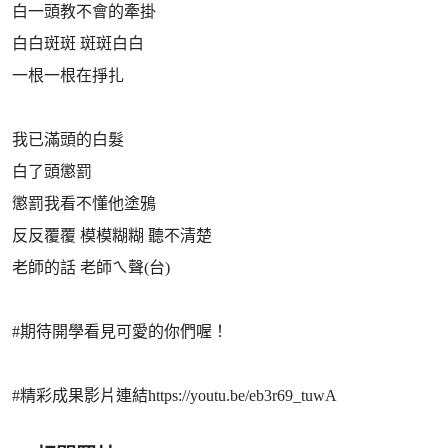
白一頭教不會的牽掛
白白斑斑 斑斑白白
一根一根在掙扎
我已滿頭的白髮
白了頭懲罰
懲罰我看不懂他塗鴉
反反覆覆 模模糊糊 聽不清楚
老師的話 老師ㄟ聲(台)
#期待開學看見可愛的你們喔！
#精彩成果影片連結https://youtu.be/eb3r69_tuwA