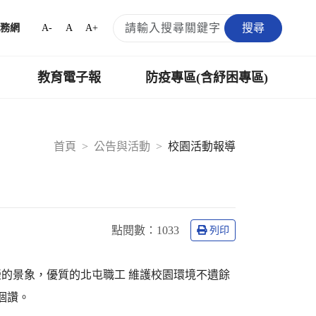
搜尋
A-
A
A+
務網
教育電子報
防疫專區(含紓困專區)
首頁
公告與活動
校園活動報導
點閱數：
1033
列印
的景象，優質的北屯職工 維護校園環境不遺餘
個讚。