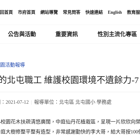
回首頁
市府首頁
網站導覽
常見問答
快速連結
English
教育服
公告與活動
重要資訊
性別主流化專區
園活動報導
的北屯職工 維護校園環境不遺餘力-7
期：
2021-07-12
報導單位：
北屯區 北屯國小 學務處
小校園花木扶疏清悠廣闊，中庭仙丹花植栽區，呈現一片欣欣向榮
庭大樹修整平整有造型，非常感謝勤快的李大哥，給大哥按100