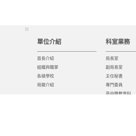
:::
單位介紹
科室業務
首長介紹
局長室
組織與職掌
副局長室
各級學校
主任秘書
局徽介紹
專門委員
高中職教育科
國中教育科
國小教育科
幼兒教育科
終身教育科