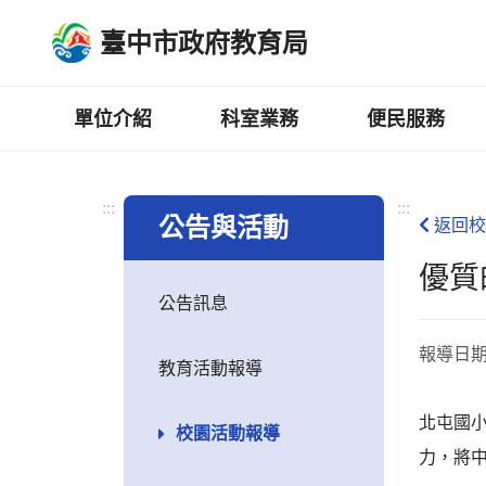
跳
臺中市政府教育局
到
主
要
內
單位介紹
科室業務
便民服務
容
區
:::
:::
公告與活動
返回校
優質
公告訊息
報導日
教育活動報導
北屯國
校園活動報導
力，將中