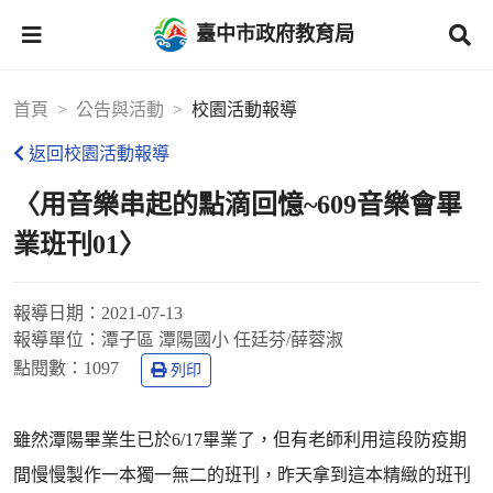
臺中市政府教育局
首頁
公告與活動
校園活動報導
返回校園活動報導
〈用音樂串起的點滴回憶~609音樂會畢
業班刊01〉
報導日期：
2021-07-13
報導單位：
潭子區 潭陽國小 任廷芬/薛蓉淑
點閱數：
1097
列印
雖然潭陽畢業生已於6/17畢業了，但有老師利用這段防疫期
間慢慢製作一本獨一無二的班刊，昨天拿到這本精緻的班刊