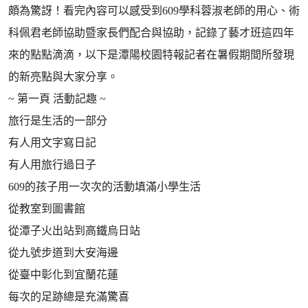
頗為驚訝！看完內容可以感受到609學科蓉淑老師的用心、術
科佩君老師協助暨家長們配合與協助，記錄了藝才班這四年
來的點點滴滴，以下是潭陽校園特報記者在暑假期間所發現
的新亮點與大家分享。
~ 第一頁 活動記趣 ~
旅行是生活的一部分
有人用文字寫日記
有人用旅行過日子
609的孩子用一次次的活動填滿小學生活
從教室到圖書館
從潭子火出站到高鐵烏日站
從九號步道到大安海邊
從臺中彰化到宜蘭花蓮
每次的足跡總是充滿驚喜