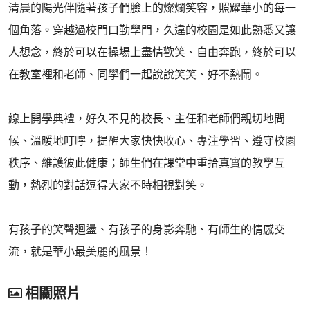
清晨的陽光伴隨著孩子們臉上的燦爛笑容，照耀華小的每一
個角落。穿越過校門口勤學門，久違的校園是如此熟悉又讓
人想念，終於可以在操場上盡情歡笑、自由奔跑，終於可以
在教室裡和老師、同學們一起說說笑笑、好不熱鬧。
線上開學典禮，好久不見的校長、主任和老師們親切地問
候、溫暖地叮嚀，提醒大家快快收心、專注學習、遵守校園
秩序、維護彼此健康；師生們在課堂中重拾真實的教學互
動，熱烈的對話逗得大家不時相視對笑。
有孩子的笑聲迴盪、有孩子的身影奔馳、有師生的情感交
流，就是華小最美麗的風景！
相關照片