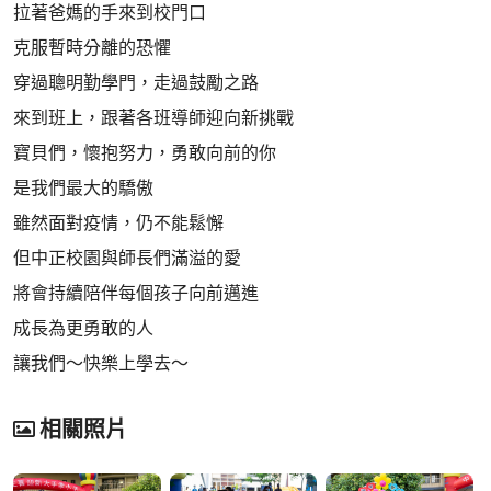
拉著爸媽的手來到校門口
克服暫時分離的恐懼
穿過聰明勤學門，走過鼓勵之路
來到班上，跟著各班導師迎向新挑戰
寶貝們，懷抱努力，勇敢向前的你
是我們最大的驕傲
雖然面對疫情，仍不能鬆懈
但中正校園與師長們滿溢的愛
將會持續陪伴每個孩子向前邁進
成長為更勇敢的人
讓我們～快樂上學去～
相關照片