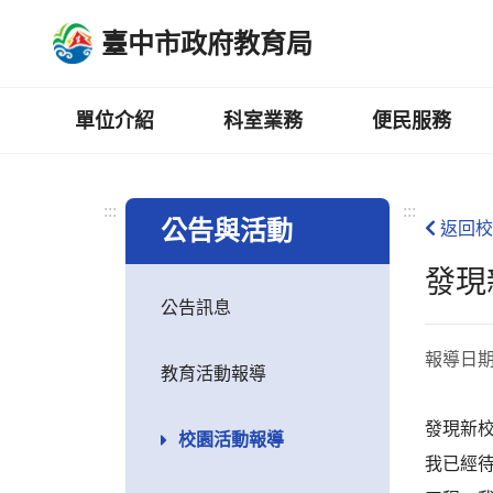
跳
臺中市政府教育局
到
主
要
內
單位介紹
科室業務
便民服務
容
區
:::
:::
公告與活動
返回校
發現
公告訊息
報導日
教育活動報導
發現新
校園活動報導
我已經