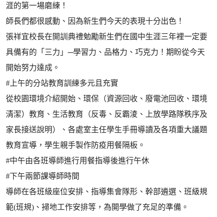
涯的第一場磨練！
師長們都很感動、因為新生們今天的表現十分出色！
張祥宜校長在開訓典禮勉勵新生們在國中生涯三年裡一定要
具備有的「三力」─學習力、品格力、巧克力！期盼從今天
開始努力達成。
#上午的分站教育訓練多元且充實
從校園環境介紹開始、環保（資源回收、廢電池回收、環境
清潔）教育、生活教育（反毒、反霸淩、上放學路隊秩序及
家長接送說明）、各處室主任學生手冊導讀及各項重大議題
教育宣導，學生親手製作防疫用餐隔板。
#中午由各班導師進行用餐指導後進行午休
#下午兩節課導師時間
導師在各班級座位安排、指導集會隊形、幹部遴選、班級規
範(班規)、掃地工作安排等，為開學做了充足的準備。