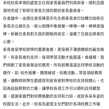
本校校長率領四處室主任與家長委員們列席與會，順利且圓
滿地完成了新卸任會長交接的期初家長委員會。
在會議中，由現任會長陳意宗先生將家長會印信轉交給新任
會長洪立緯先生，薪火相傳中象徵著一棒傳一棒，棒棒是強
棒，新舊任會長對文昌的期勉與肯定，溫暖了在座出席者的
心靈。
家長會是學校辦學的重要後盾，更是親子溝通橋樑的最佳推
手，有家長會的支持，每項學習活動才能圓滿。會議裡，我
們規劃了家長會基金的運用，所有經費滿滿支持學校活動的
運作，如: 校外競賽、團隊練習、校務活動....等各項經費奧
援，讓教師與學生都感受到家長會對學校的支持與關心，也
因為這股默默的力量，讓學校各項工作可以順利且持續發
展，感謝家委們對校務推動的支持和力挺，成就多采多姿的
校園生活。此外，校長及處室主任們對於各項校務工作報