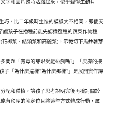
的文字和圖片頓時活絡起來，似乎變得生動有
生巧，比二年級時生怯的模樣大不相同，即使天
了讓孩子在播種前能先認識選種的蔬菜作物種
(花椰菜、結頭菜和高麗菜)，示範切下馬鈴薯芽
多問題「有毒的芽眼受能碰觸嗎?」「皮膚的接
孩子「為什麼這樣?為什麼那樣?」是展開實作課
何分配和種植，讓孩子思考說明完後再檢討關於
就能有秩序的就定位且將這些方式轉成行動，厲