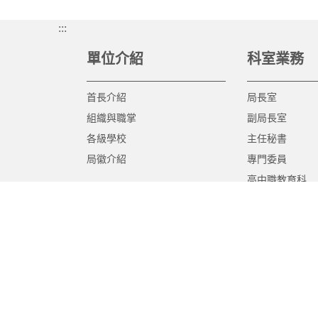
:::
單位介紹
科室業務
首長介紹
局長室
組織與職掌
副局長室
各級學校
主任秘書
局徽介紹
專門委員
高中職教育科
國中教育科
國小教育科
幼兒教育科
終身教育科
特殊教育科
課程教學科