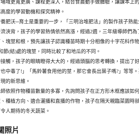
習場域更寬更廣、課程更深入，結合食農動手做體驗，讓課本上
起高度的學習動機和探究精神。
營養肥沃─育土是重要的一步，「三明治堆肥法」的製作孩子熟能
汗流浹背，孩子的學習熱情依然高漲，經過2週，三年級導師們為
苗、塊莖和根，預先讓孩子認識種苗時期十分相像的十字花科作物
個和節(結)處的塊莖，同時比較了和地瓜的不同。
的接觸，孩子的眼睛瞪得大大的，經過頭腦的思考轉換，提出了好
也中毒了!」「馬鈴薯食用他的莖，那它會長出葉子嗎?」等等。
發現的新思維。
老師依照作物種苗數量的多寡，先詢問孩子在正方形木框應該如
置、種植方向、適合灑播和直播的作物，孩子在隔天親臨菜園時
下令人期待的冬天蔬菜。
關照片