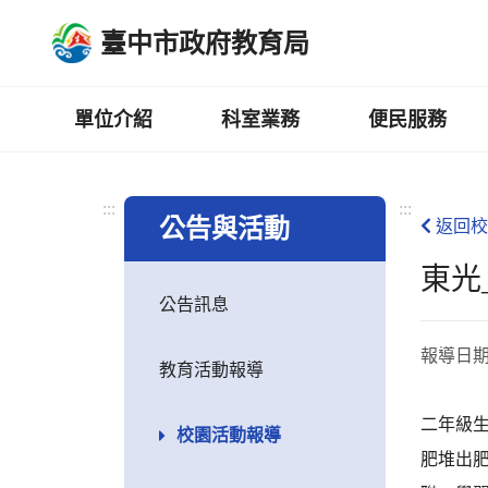
跳
臺中市政府教育局
到
主
要
內
單位介紹
科室業務
便民服務
容
區
:::
:::
公告與活動
返回校
東光
公告訊息
報導日
教育活動報導
二年級
校園活動報導
肥堆出