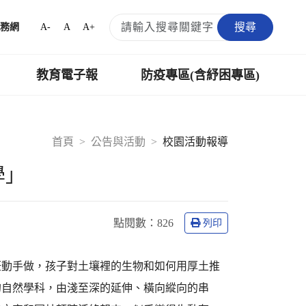
搜尋
A-
A
A+
務網
教育電子報
防疫專區(含紓困專區)
首頁
公告與活動
校園活動報導
學」
點閱數：
826
列印
飪動手做，孩子對土壤裡的生物和如何用厚土推
的自然學科，由淺至深的延伸、橫向縱向的串