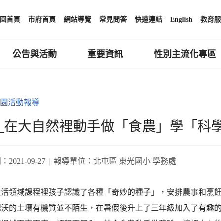
回首頁
市府首頁
網站導覽
常見問答
快速連結
English
教育服
公告與活動
重要資訊
性別主流化專區
園活動報導
_在大自然裡動手做「食農」學「科
期：
2021-09-27
報導單位：
北屯區 東光國小 學務處
生活領域課程裡孩子認識了各種「奇妙的種子」，安排農事和烹
肥沃的土壤有機質並不陌生，在暑假後升上了三年級加入了有趣