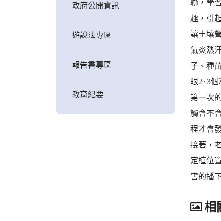
聯，學
政府公開資訊
趣，引
讓土壤
遊說法專區
氣炎熱
報告書專區
子、種
眼2~3
教育紀要
第一次
觸會不會
程才會
接著，
定植位
害的播
相