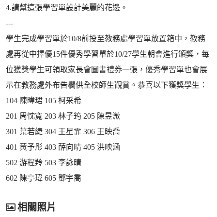
4.請幫這張學習單設計美麗的花邊。
---
學生完成學習單於10/8前投至教務處學習單放置箱中，教務
處再從中擇優15件優秀學習單於10/27學生朝會進行頒獎，每
位獲獎學生可領取家長會圖書禮券一張，優秀學習單也會展
示在教務處外布告欄供全校師生觀賞。恭喜以下獲獎學生：
104 陳暐珺 105 柯采希
201 周忱寬 203 林子筠 205 陳昱溦
301 葉若緁 304 王星霏 306 王映喬
401 黃予彤 403 薛向晴 405 洪映涵
502 游程羚 503 李詠晴
602 陳亭瑋 605 鄧宇喬
相關照片