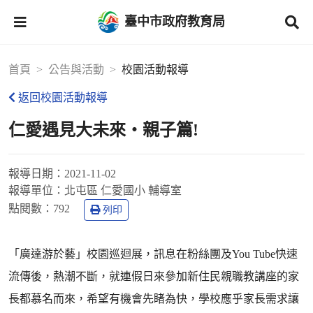
臺中市政府教育局
首頁
公告與活動
校園活動報導
返回校園活動報導
仁愛遇見大未來‧親子篇!
報導日期：
2021-11-02
報導單位：
北屯區 仁愛國小 輔導室
點閱數：
792
列印
「廣達游於藝」校園巡迴展，訊息在粉絲團及You Tube快速
流傳後，熱潮不斷，就連假日來參加新住民親職教講座的家
長都慕名而來，希望有機會先睹為快，學校應乎家長需求讓