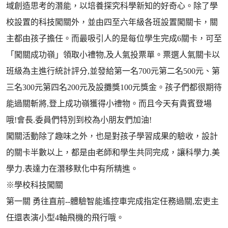
域創造思考的潛能，以培養探究科學新知的好奇心。除了學
校設置的科技闖關外，並由四至六年級各班設置闖關卡，關
主都由孩子擔任。而最吸引人的是每位學生完成6關卡，可至
「闖關成功嶺」領取小禮物,及人氣投票單。票選人氣關卡以
班級為主進行統計評分,並發給第一名700元第二名500元、第
三名300元第四名200元及設攤獎100元獎金。孩子們都很期待
能過關斬將,登上成功嶺獲得小禮物。而且今天有貴賓登場
哦!會長.委員們特別到校為小朋友們加油!
闖關活動除了趣味之外，也是對孩子學習成果的驗收，設計
的關卡半數以上，都是由老師和學生共同完成，讓科學力.美
學力.表達力在潛移默化中有所精進。
※學校科技闖關
第一關 勇往直前--體驗智能遙控車完成指定任務過關,宏吏主
任還表演小型4軸飛機的飛行哦。