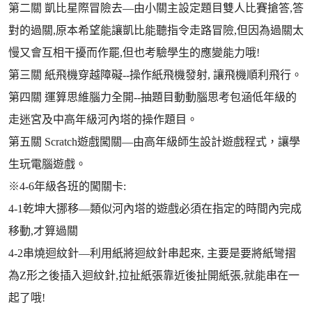
第二關 凱比星際冒險去—由小關主設定題目雙人比賽搶答,答
對的過關,原本希望能讓凱比能聽指令走路冒險,但因為過關太
慢又會互相干擾而作罷,但也考驗學生的應變能力哦!
第三關 紙飛機穿越障礙--操作紙飛機發射, 讓飛機順利飛行。
第四關 運算思維腦力全開--抽題目動動腦思考包涵低年級的
走迷宮及中高年級河內塔的操作題目。
第五關 Scratch遊戲闖關—由高年級師生設計遊戲程式，讓學
生玩電腦遊戲。
※4-6年級各班的闖關卡:
4-1乾坤大挪移—類似河內塔的遊戲必須在指定的時間內完成
移動,才算過關
4-2串燒迴紋針—利用紙將迴紋針串起來, 主要是要將紙彎摺
為Z形之後插入迴紋針,拉扯紙張靠近後扯開紙張,就能串在一
起了哦!