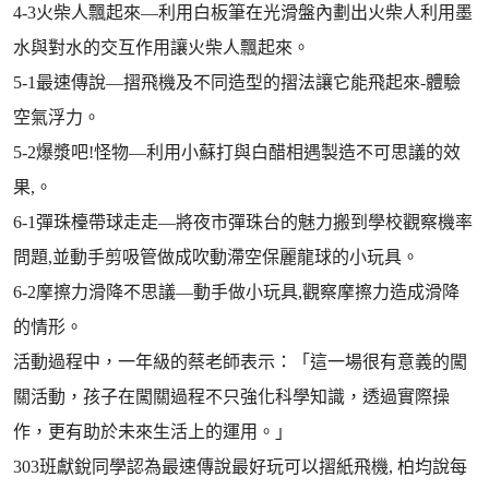
4-3火柴人飄起來—利用白板筆在光滑盤內劃出火柴人利用墨
水與對水的交互作用讓火柴人飄起來。
5-1最速傳說—摺飛機及不同造型的摺法讓它能飛起來-體驗
空氣浮力。
5-2爆漿吧!怪物—利用小蘇打與白醋相遇製造不可思議的效
果,。
6-1彈珠檯帶球走走—將夜市彈珠台的魅力搬到學校觀察機率
問題,並動手剪吸管做成吹動滯空保麗龍球的小玩具。
6-2摩擦力滑降不思議—動手做小玩具,觀察摩擦力造成滑降
的情形。
活動過程中，一年級的蔡老師表示：「這一場很有意義的闖
關活動，孩子在闖關過程不只強化科學知識，透過實際操
作，更有助於未來生活上的運用。」
303班獻銳同學認為最速傳說最好玩可以摺紙飛機, 柏均說每