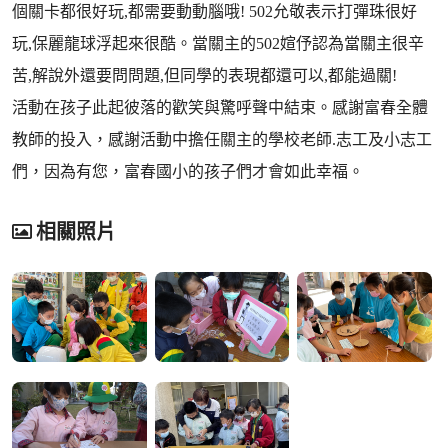
個關卡都很好玩,都需要動動腦哦! 502允敬表示打彈珠很好
玩,保麗龍球浮起來很酷。當關主的502媗伃認為當關主很辛
苦,解說外還要問問題,但同學的表現都還可以,都能過關!
活動在孩子此起彼落的歡笑與驚呼聲中結束。感謝富春全體
教師的投入，感謝活動中擔任關主的學校老師.志工及小志工
們，因為有您，富春國小的孩子們才會如此幸福。
相關照片