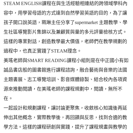
STEAM ENGLISH課程在與生活經驗相連結的跨領域學科內
容中，用學習母語的方式達到自然學習英語的目的，為了讓
孩子開口說英語，珮琳主任分享了supermarket 主題教學、學
生社區導覽影片集錦以及兼顧質與量的多元評量檢核方式。
這樣的專業對話，創造教學最大價值，老師們在教學規劃的
過程中，也真正實踐了STEAM理念。
美瑤老師與SMART READING課程小組則是在中正國小有如
誠品書店般的圖書館進行課程諮詢，融合藝術與音樂的法國
主題書展、志工導覽培訓、影音媒體錄製、結合校內各項資
源來推動閱讀，在美瑤老師的課程規劃中，閱讀，無所不
在。
一起設計和規劃課程，讓討論更聚焦，收斂核心知識後再延
伸出其他概念，實際教學後，再回饋與反思，找到合適的教
學方法。這樣的課程研創與實踐，提升了課程規畫與教學的