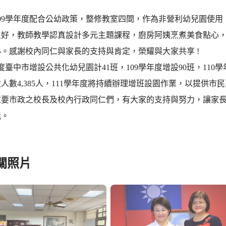
09學年度配合公幼政策，整修教室四間，作為非營利幼兒園使用
良好，教師教學認真設計多元主題課程，廚房阿姨烹煮美食點心
。感謝校內同仁與家長的支持與肯定，榮耀與大家共享 !
年度臺中市增設公共化幼兒園計41班，109學年度增設90班，110
人數4,385人，111學年度將持續辦理增班設園作業，以提供
重要市政之校長及校內行政同仁們，有大家的支持與努力，讓家
能。
關照片