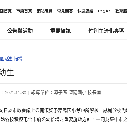
回首頁
市府首頁
網站導覽
常見問答
快速連結
English
教育服
公告與活動
重要資訊
性別主流化專區
園活動報導
幼生
期：
2021-11-30
報導單位：
潭子區 潭陽國小 校長室
16)日於市政會議上公開頒獎予潭陽國小等19所學校，感謝於校
嘉勉各校積極配合市府公幼倍增之重要施政方針，一同為臺中市