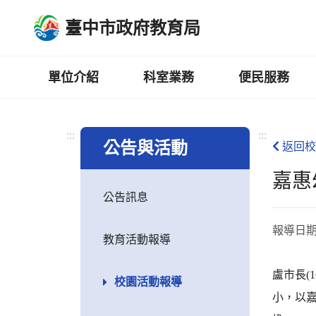
跳
臺中市政府教育局
到
主
要
內
單位介紹
科室業務
便民服務
容
區
:::
:::
公告與活動
返回校
嘉惠
公告訊息
報導日
教育活動報導
盧市長(
校園活動報導
小，以