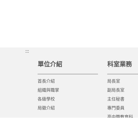
:::
單位介紹
科室業務
首長介紹
局長室
組織與職掌
副局長室
各級學校
主任秘書
局徽介紹
專門委員
高中職教育科
國中教育科
國小教育科