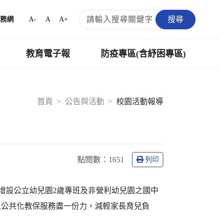
搜尋
A-
A
A+
務網
教育電子報
防疫專區(含紓困專區)
首頁
公告與活動
校園活動報導
點閱數：
1651
列印
內增設公立幼兒園2歲專班及非營利幼兒園之國中
之公共化教保服務盡一份力，減輕家長育兒負