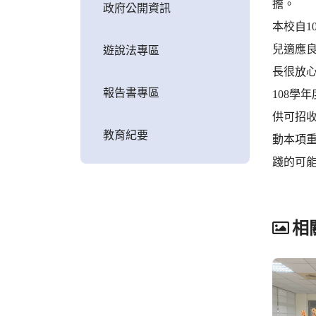
擔。
政府公開資訊
本校自1
兒適應
遊說法專區
長很放心
報告書專區
108學
供可招收
教育紀要
動本項
踐的可
相