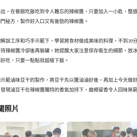
指出，在餐館吃飯吃到令人難忘的辣椒醬，只要加入一小匙，整
獨門秘方，製作好入口又有後勁的辣椒醬。
細解說工序和巧手示範下，學習將食材做成美味的料理，不到30
等待辣椒醬冷卻後再裝罐。她提醒大家注意保存衛生的細節，放冰
都好吃，只要一點點就超級下飯。
她示範滷味豆干的製作，將豆干先以醬油滷好後，再加上今天做
，發現滷豆干在辣椒醬獨特的香氣加持下，齒頰留香令人回味無
關照片