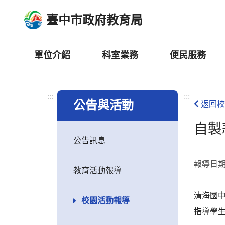
跳
臺中市政府教育局
到
主
要
內
單位介紹
科室業務
便民服務
容
區
:::
:::
公告與活動
返回校
自製
公告訊息
報導日
教育活動報導
清海國
校園活動報導
指導學