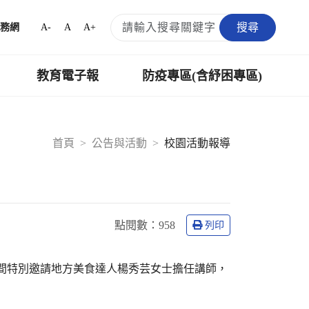
搜尋
A-
A
A+
務網
教育電子報
防疫專區(含紓困專區)
首頁
公告與活動
校園活動報導
點閱數：
958
列印
時間特別邀請地方美食達人楊秀芸女士擔任講師，
。