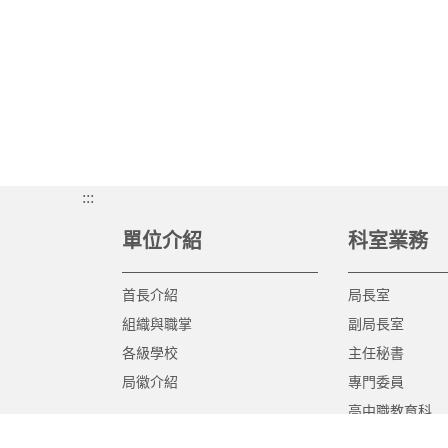
:::
單位介紹
科室業務
首長介紹
局長室
組織與職掌
副局長室
各級學校
主任秘書
局徽介紹
專門委員
高中職教育科
國中教育科