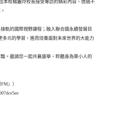
即將播出本校楊麗玲校長接受專訪的精彩內容，透過不
眾。
界接軌的國際視野課程；融入聯合國永續發展目
行更多元的學習，進而培養面對未來世界的大能力
驚豔。邀請您一起共襄盛舉，聆聽身為華小人的
FM』）
0007dce5ee