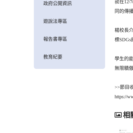
就在12
政府公開資訊
同的傳
遊說法專區
楊校長
報告書專區
標SD
教育紀要
學生的
無限驕
>>節目
https://
相