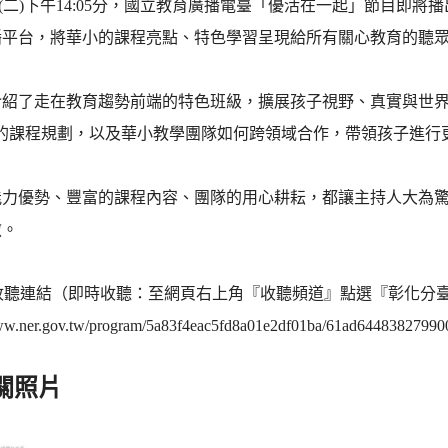
/7(二)下午14:05分，國立教育廣播電臺「優活在一起」節目
播平台，將華小的課程亮點、特色學習呈現給所有關心教育的聽
介紹了走在教育趨勢前端的特色班級，擴展孩子視野、真實與世
Gs的課程規劃，以及華小教學團隊如何跨領域合作，帶領孩子進
能力優勢、豐富的課程內容、團隊的用心耕耘，都讓主持人大為
傲。
收聽連結（即時收聽：至網頁右上角『收聽頻道』點選『彰化分臺
www.ner.gov.tw/program/5a83f4eac5fd8a01e2df01ba/61ad6448382799
關照片