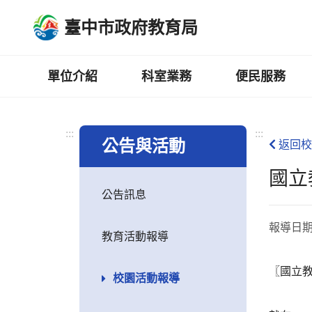
跳
臺中市政府教育局
到
主
要
內
單位介紹
科室業務
便民服務
容
區
:::
:::
公告與活動
返回校
國立
公告訊息
報導日
教育活動報導
〖國立
校園活動報導