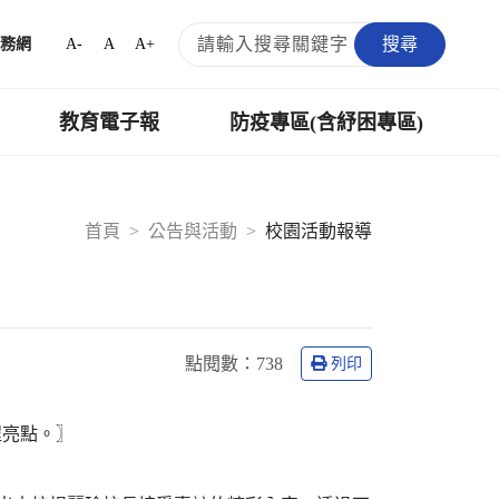
搜尋
A-
A
A+
務網
教育電子報
防疫專區(含紓困專區)
首頁
公告與活動
校園活動報導
點閱數：
738
列印
程亮點。〗