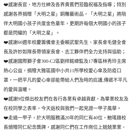
❤️感謝長官、地方仕紳及各界貴賓們蒞臨祝福及指導；特別
感謝各界捐贈「大明之星」銅雕藝術品，「大明之星」將陪
伴大明國小孩子共度金色童年，更期許每個大明國小的孩子
都是閃耀的「大明之星」。
❤️感謝60週年校慶籌備會主委賴武聖先生、家長會毛健全會
長及許妙如隊長帶領家長會、志工夥伴們全力支持與協助；
❤️感謝國際獅子會300-C2區劉梓銘總監及17專區林秀玲主席
熱心公益，捐贈大雅區國中小共11所學校愛心傘及防疫口
罩，一把平凡的愛心傘卻能帶給人們及時的庇護,傳遞不平凡
的愛與溫暖。
❤️感謝9位傑出校友們在各行各業有卓越貢獻，為畢業校友及
在校同學之表率，今天返校與我們一起見證一甲子風華。
❤️走過一甲子，於大明服務滿20年的同仁有40位，鮑瑤鋒校
長頒贈同仁紀念獎牌，感謝同仁們在工作崗位上兢兢業業、