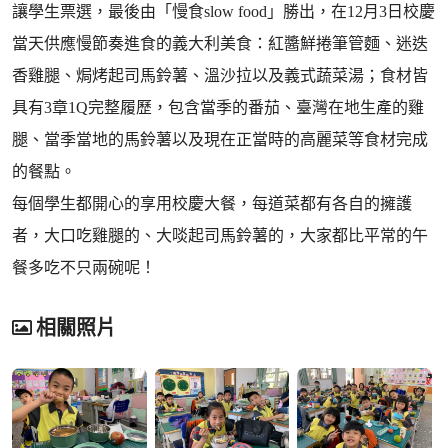
讓學生票選，最後由「慢食slow food」勝出，在12月3日校慶
當天供應慢節奏進食的義大利美食：紅醬鮮捲筆管麵、迷迭
香雞腿、焗烤起司馬鈴薯、溫沙拉以及義式蔬菜湯；食材皆
具有3章1Q完整履歷，包含當季的番茄、臺灣在地生產的雞
腿、當季當地的馬鈴薯以及現在正當時的高麗菜等食材完成
的餐點。
每個學生都開心的享用校慶大餐，每道菜都有各自的擁護
者，大口吃雞腿的、大啖起司馬鈴薯的，大家都比平常的午
餐多吃不只兩碗呢！
相關照片