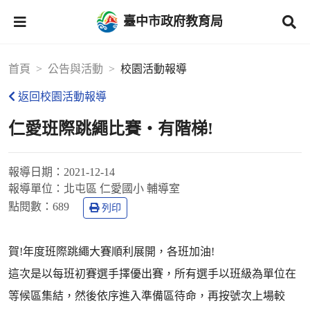
臺中市政府教育局
首頁
公告與活動
校園活動報導
返回校園活動報導
仁愛班際跳繩比賽‧有階梯!
報導日期：
2021-12-14
報導單位：
北屯區 仁愛國小 輔導室
點閱數：
689
列印
賀!年度班際跳繩大賽順利展開，各班加油!
這次是以每班初賽選手擇優出賽，所有選手以班級為單位在
等候區集結，然後依序進入準備區待命，再按號次上場較