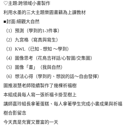
♡主題:跨領域小書製作
利用水墨的三大主題樂園書籍為上課教材
■封面:細觀大自然
（1）預測（學到的1-3件事）
（2）九宮格（寫真與寫生）
（3）KWL（已知 - 想知 ～學到）
（4）圖像思考（花鳥吉祥話/心智圖/交集圖）
（5）圖像「畫」（我與自然）
（6）想法心得（學到的、想說的話～自由發揮）
圖推淑慧老師陸續製作了幾棵祈福樹
本組成員每人寫一張祈福卡掛至樹上
講師嘉玲組長拿著蛋糕、每人拿著學生完成小書成果與祈福
樹合影留念
今天真是充實又豐富的一天