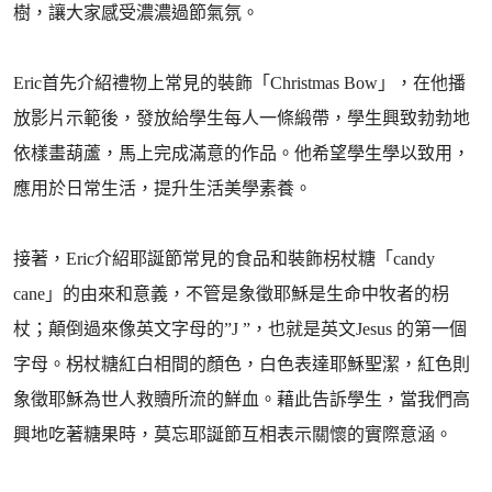
樹，讓大家感受濃濃過節氣氛。
Eric首先介紹禮物上常見的裝飾「Christmas Bow」，在他播
放影片示範後，發放給學生每人一條緞帶，學生興致勃勃地
依樣畫葫蘆，馬上完成滿意的作品。他希望學生學以致用，
應用於日常生活，提升生活美學素養。
接著，Eric介紹耶誕節常見的食品和裝飾柺杖糖「candy
cane」的由來和意義，不管是象徵耶穌是生命中牧者的枴
杖；顛倒過來像英文字母的”J ”，也就是英文Jesus 的第一個
字母。柺杖糖紅白相間的顏色，白色表達耶穌聖潔，紅色則
象徵耶穌為世人救贖所流的鮮血。藉此告訴學生，當我們高
興地吃著糖果時，莫忘耶誕節互相表示關懷的實際意涵。