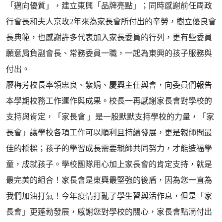
「邁向優質」，建立東興「品牌亮點」；同時感謝前任周政
行會長和夫人京玫2年來為家長會所付出的辛勞，樹立優良會
長典範，也感謝許多代表加入家長委員的行列，更有些委員
願意肩負副會長、常務委員一職，一起為東興的孩子服務與
付出。
廖梅芳校長率領忠良、紫娟、慶興主任與會，向委員們報告
本學期校務工作運作與成果。校長一再感謝家長會對學校的
支持與肯定，「家長會 」是一股默默支持學校的力量，「家
長會」讓學校各項工作可以順利且持續發展，更是親師間最
佳的橋樑；孩子的學習成長需要親師共同努力，才能造福學
童，成就孩子。學校團隊用心加上家長會的肯定支持，就是
最完美的組合！家長會是東興最堅強的後盾，因為您一直為
我們加油打氣！今年疫情打亂了學生習與活作息，但是「家
長會」更蓬勃發展，感謝您對學校的關心，家長會點滴付出