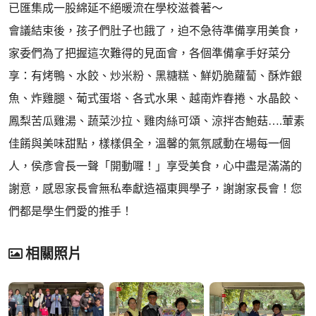
已匯集成一股綿延不絕暖流在學校滋養著～
會議結束後，孩子們肚子也餓了，迫不急待準備享用美食，
家委們為了把握這次難得的見面會，各個準備拿手好菜分
享：有烤鴨、水餃、炒米粉、黑糖糕、鮮奶脆蘿蔔、酥炸銀
魚、炸雞腿、葡式蛋塔、各式水果、越南炸春捲、水晶餃、
鳳梨苦瓜雞湯、蔬菜沙拉、雞肉絲可頌、涼拌杏鮑菇….葷素
佳餚與美味甜點，樣樣俱全，溫馨的氣氛感動在場每一個
人，侯彥會長一聲「開動囉！」享受美食，心中盡是滿滿的
謝意，感恩家長會無私奉獻造福東興學子，謝謝家長會！您
們都是學生們愛的推手！
相關照片