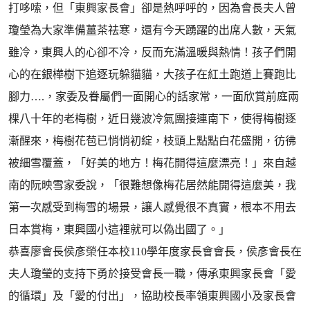
打哆嗦，但「東興家長會」卻是熱呼呼的，因為會長夫人曾
瓊瑩為大家準備薑茶祛寒，還有今天踴躍的出席人數，天氣
雖冷，東興人的心卻不冷，反而充滿溫暖與熱情！孩子們開
心的在銀樺樹下追逐玩躲貓貓，大孩子在紅土跑道上賽跑比
腳力….，家委及眷屬們一面開心的話家常，一面欣賞前庭兩
棵八十年的老梅樹，近日幾波冷氣團接連南下，使得梅樹逐
漸醒來，梅樹花苞已悄悄初綻，枝頭上點點白花盛開，彷彿
被細雪覆蓋，「好美的地方！梅花開得這麼漂亮！」來自越
南的阮映雪家委說，「很難想像梅花居然能開得這麼美，我
第一次感受到梅雪的場景，讓人感覺很不真實，根本不用去
日本賞梅，東興國小這裡就可以偽出國了。」
恭喜廖會長侯彥榮任本校110學年度家長會會長，侯彥會長在
夫人瓊瑩的支持下勇於接受會長一職，傳承東興家長會「愛
的循環」及「愛的付出」，協助校長率領東興國小及家長會