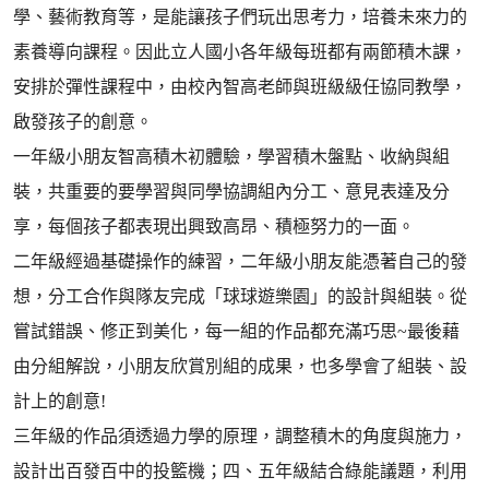
學、藝術教育等，是能讓孩子們玩出思考力，培養未來力的
素養導向課程。因此立人國小各年級每班都有兩節積木課，
安排於彈性課程中，由校內智高老師與班級級任協同教學，
啟發孩子的創意。
一年級小朋友智高積木初體驗，學習積木盤點、收納與組
裝，共重要的要學習與同學協調組內分工、意見表達及分
享，每個孩子都表現出興致高昂、積極努力的一面。
二年級經過基礎操作的練習，二年級小朋友能憑著自己的發
想，分工合作與隊友完成「球球遊樂園」的設計與組裝。從
嘗試錯誤、修正到美化，每一組的作品都充滿巧思~最後藉
由分組解說，小朋友欣賞別組的成果，也多學會了組裝、設
計上的創意!
三年級的作品須透過力學的原理，調整積木的角度與施力，
設計出百發百中的投籃機；四、五年級結合綠能議題，利用