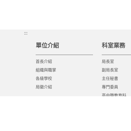
:::
單位介紹
科室業務
首長介紹
局長室
組織與職掌
副局長室
各級學校
主任秘書
局徽介紹
專門委員
高中職教育科
國中教育科
國小教育科
幼兒教育科
終身教育科