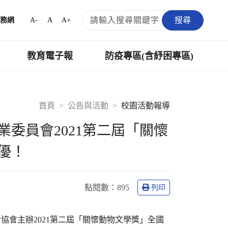
搜尋
A-
A
A+
務網
教育電子報
防疫專區(含紓困專區)
首頁
公告與活動
校園活動報導
委員會2021第二屆「關懷
優！
點閱數：
895
列印
會主辦2021第二屆「關懷動物文學獎」全國