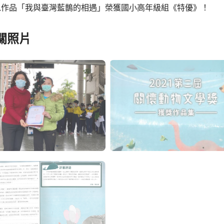
以作品「我與臺灣藍鵲的相遇」榮獲國小高年級組《特優》！
關照片