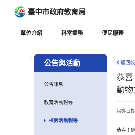
跳
臺中市政府教育局
到
主
要
內
單位介紹
科室業務
便民服務
容
區
:::
:::
公告與活動
返回校
恭喜
公告訊息
動物
教育活動報導
報導日
校園活動報導
恭喜！忠