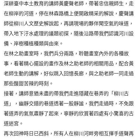
深耕臺中本土教育的講師黃慶聲老師，帶著忠信親師生，走
在柳岸的河道，停在林森路橋上便開啟精采的解說，慶聲講
師從柳川人文歷史解說起，再請現場的夥伴聞空氣的味道，
帶入地下汙水處理的議題初探，隨後沿路帶我們認識河川設
備、岸樹種植種類與由來。
在林之助畫室時，我們兵分兩路，聆聽畫室內外的各種故
事，看著精心擺設的畫作及林之助老師的相關用品，配合黃
老師生動的講解，好似跳入回憶長廊，與之助老師一同走過
那些酸甜苦辣的時刻。
接著，講師意猶未盡的帶我們走進隱藏在巷弄的「柳川古
道」，幽靜交錯的巷道透著一股靜謐，我們走過時，不免跟
著道弄的氣氛肅靜了起來，寧靜的欣賞著四處有小驚喜的古
道迷宮。
再次回神時日已西斜，所有人在柳川河畔旁相互揮手道聲再