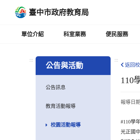
跳
臺中市政府教育局
到
主
要
內
單位介紹
科室業務
便民服務
容
區
:::
:::
公告與活動
返回校
11
公告訊息
報導日
教育活動報導
#110
校園活動報導
光正國