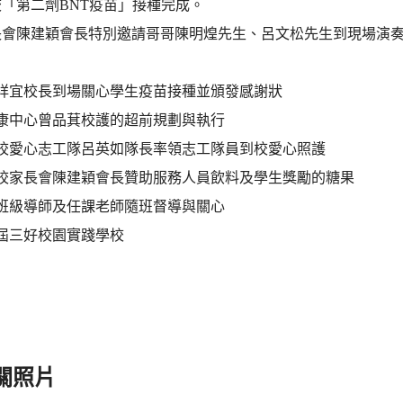
「第二劑BNT疫苗」接種完成。
長會陳建穎會長特別邀請哥哥陳明煌先生、呂文松先生到現場演
張祥宜校長到場關心學生疫苗接種並頒發感謝狀
健康中心曾品萁校護的超前規劃與執行
本校愛心志工隊呂英如隊長率領志工隊員到校愛心照護
本校家長會陳建穎會長贊助服務人員飲料及學生獎勵的糖果
各班級導師及任課老師隨班督導與關心
屆三好校園實踐學校
關照片