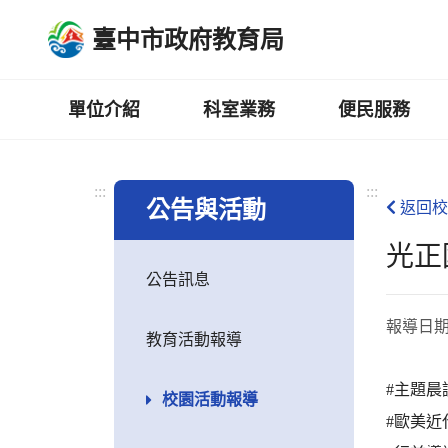
跳
臺中市政府教育局
到
主
要
內
單位介紹
科室業務
便民服務
容
區
:::
:::
公告與活動
返回校
光正
公告訊息
報導日
教育活動報導
#主題晨
校園活動報導
#歐美近