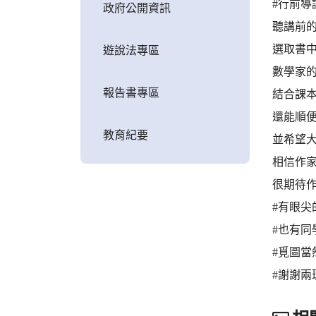
#行前導
政府公開資訊
聽講前
選取書
遊說法專區
數學家
報告書專區
結合課
還能順便
教育紀要
並希望
相信作家
很期待
#有眼尖
#也有
#覓圖
#謝謝兩