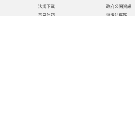
法規下載
政府公開資訊
意見信箱
遊說法專區
報告書專區
教育紀要