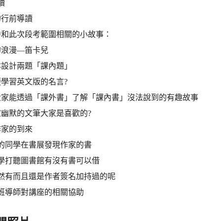
讀
的行前導讀
中和此次段考範圍相關的小故事：
的浪漫—笛卡兒
本設計兩題「課內題」
學習英文版的名言?
大家能透過「課外書」了解「課內書」沒法說到的有趣故事
幽默的文筆大家是喜歡的?
作家的到來
的同學在書展發現作家的書
同學打聽圖書館有沒有書可以借
當然有而且還是作者簽名加持過的呢
班導師對講座的相關協助