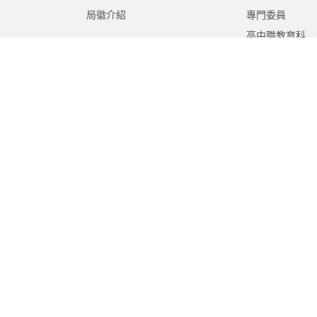
局徽介紹
專門委員
高中職教育科
國中教育科
國小教育科
幼兒教育科
終身教育科
特殊教育科
課程教學科
體育保健科
工程營繕科
秘書室
學生事務室
人事室
會計室
政風室