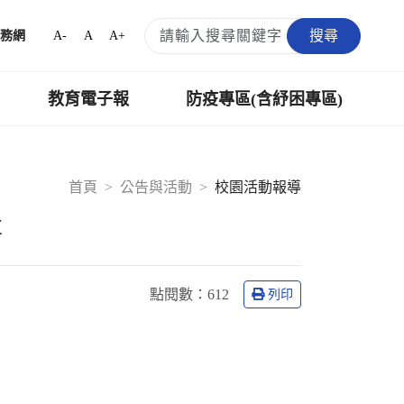
搜尋
A-
A
A+
務網
教育電子報
防疫專區(含紓困專區)
首頁
公告與活動
校園活動報導
事
點閱數：
612
列印