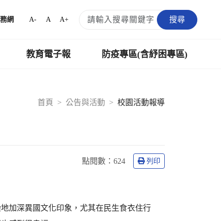
搜尋
A-
A
A+
務網
教育電子報
防疫專區(含紓困專區)
首頁
公告與活動
校園活動報導
點閱數：
624
列印
染地加深異國文化印象，尤其在民生食衣住行