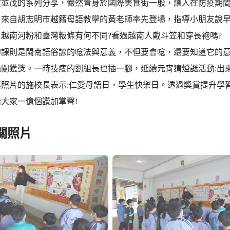
文並茂的系列分享，儼然置身於國際美食街一般，讓人在防疫期
，來自胡志明市越籍母語教學的黃老師率先登場，指導小朋友說
越南河粉和臺灣粄條有何不同?看過越南人戴斗笠和穿長袍嗎?
的課則是閩南語俗諺的唸法與意義，不但要會唸，還要知道它的
關獲獎。一時技癢的劉組長也插一腳，延續元宵猜燈謎活動:出來
享照片的施校長表示:仁愛母語日，學生快樂日。透過獎賞提升學
大家一億個讚加掌聲!
關照片