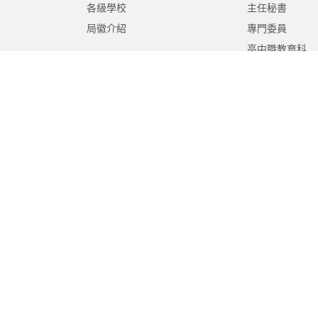
各級學校
主任秘書
局徽介紹
專門委員
高中職教育科
國中教育科
國小教育科
幼兒教育科
終身教育科
特殊教育科
課程教學科
體育保健科
工程營繕科
秘書室
學生事務室
人事室
會計室
政風室