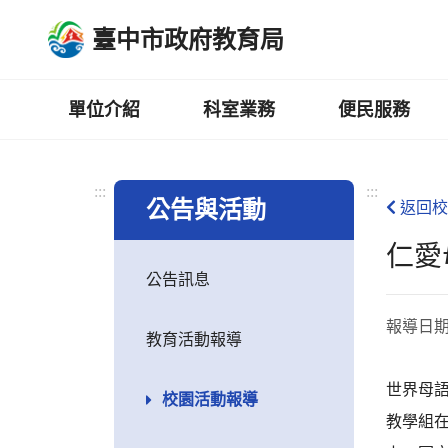
跳
臺中市政府教育局
到
主
要
內
單位介紹
科室業務
便民服務
容
區
:::
:::
公告與活動
返回校
仁愛
公告訊息
報導日
教育活動報導
世界母
校園活動報導
教學組