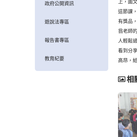
上，圖
政府公開資訊
這節課
有獎品，
遊說法專區
翁老師
報告書專區
人輕鬆過
看到分
教育紀要
高昂，給
相