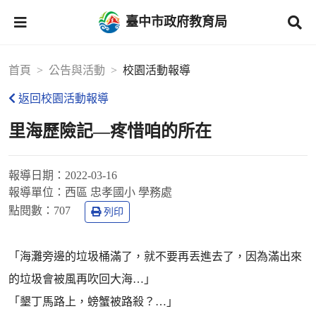
臺中市政府教育局
首頁
公告與活動
校園活動報導
返回校園活動報導
里海歷險記—疼惜咱的所在
報導日期：
2022-03-16
報導單位：
西區 忠孝國小 學務處
點閱數：
707
列印
「海灘旁邊的垃圾桶滿了，就不要再丟進去了，因為滿出來
的垃圾會被風再吹回大海…」
「墾丁馬路上，螃蟹被路殺？…」