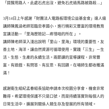
「提醒用路人，此處石虎出沒，避免石虎過馬路被路殺…」
3月14日上午感謝「財團法人電路板環境公益基金會」達人級
講師陳鳳涵老師蒞臨忠孝國小，進行精彩又豐富的環境教育
宣講活動－「里海歷險記—疼惜咱的所在 」。
講師陳老師深入淺出說明「里山、里海」環境的重要性，友
善土地、海洋，讓自然資源可循環使用，實踐「三生」－生
活、生態、生產的永續生活。兩節課的宣導課程，非常豐
富，有遊戲、有問答、有反思、有回饋，在場師生都收穫滿
滿！
感謝衛生組紀孟春組長協助申請本次校園分享會，機會非常
難得。希望環境保護不只是口號，而是持續落實到每個人的
日常生活中，擴展到關係人類生存及發展的所有領域。