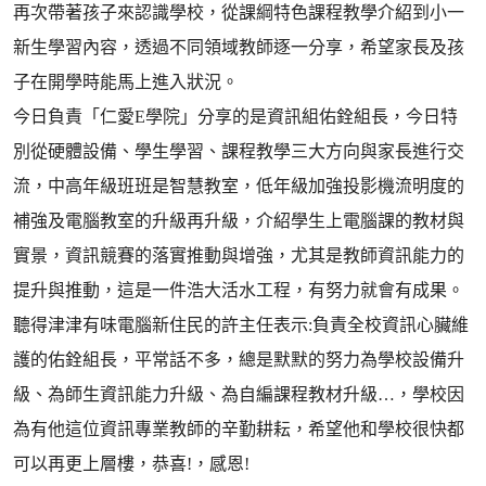
再次帶著孩子來認識學校，從課綱特色課程教學介紹到小一
新生學習內容，透過不同領域教師逐一分享，希望家長及孩
子在開學時能馬上進入狀況。
今日負責「仁愛E學院」分享的是資訊組佑銓組長，今日特
別從硬體設備、學生學習、課程教學三大方向與家長進行交
流，中高年級班班是智慧教室，低年級加強投影機流明度的
補強及電腦教室的升級再升級，介紹學生上電腦課的教材與
實景，資訊競賽的落實推動與增強，尤其是教師資訊能力的
提升與推動，這是一件浩大活水工程，有努力就會有成果。
聽得津津有味電腦新住民的許主任表示:負責全校資訊心臟維
護的佑銓組長，平常話不多，總是默默的努力為學校設備升
級、為師生資訊能力升級、為自編課程教材升級…，學校因
為有他這位資訊專業教師的辛勤耕耘，希望他和學校很快都
可以再更上層樓，恭喜!，感恩!