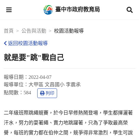
臺中市政府教育局
首頁
公告與活動
校園活動報導
返回校園活動報導
就是要"跳"戰自己
報導日期：
2022-04-07
報導單位：
大甲區 文昌國小 李震承
點閱數：
584
列印
二年級班際跳繩競賽，於今日早修熱鬧登場，學生都揮灑著
汗水，努力的耍著繩、賣力地跳躍著，只為了爭取最高榮
譽，每班的實力都在伯仲之間，競爭得非常激烈，學生可說