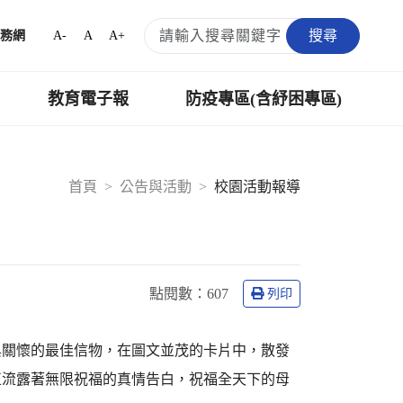
搜尋
A-
A
A+
務網
教育電子報
防疫專區(含紓困專區)
首頁
公告與活動
校園活動報導
點閱數：
607
列印
與關懷的最佳信物，在圖文並茂的卡片中，散發
正流露著無限祝福的真情告白，祝福全天下的母