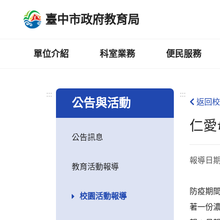
跳
臺中市政府教育局
到
主
要
內
單位介紹
科室業務
便民服務
容
區
:::
:::
公告與活動
返回校
仁愛
公告訊息
報導日
教育活動報導
防疫期
校園活動報導
著一份