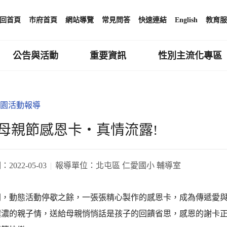
回首頁
市府首頁
網站導覽
常見問答
快速連結
English
教育服
公告與活動
重要資訊
性別主流化專區
園活動報導
母親節感恩卡‧真情流露!
期：
2022-05-03
報導單位：
北屯區 仁愛國小 輔導室
間，動態活動停歇之餘，一張張精心製作的感恩卡，成為傳遞愛
濃濃的親子情，送給母親悄悄話是孩子的回饋省思，感恩的謝卡