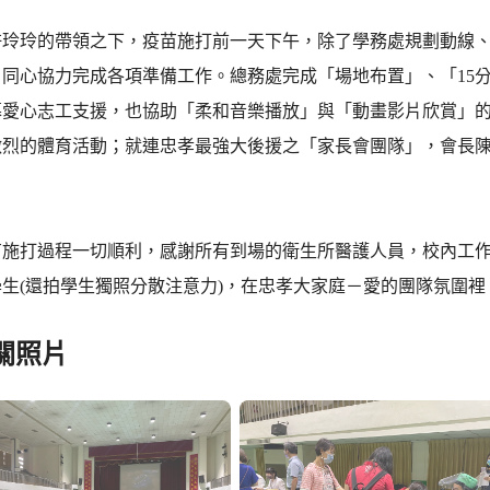
許玲玲的帶領之下，疫苗施打前一天下午，除了學務處規劃動線
，同心協力完成各項準備工作。總務處完成「場地布置」、「15
募愛心志工支援，也協助「柔和音樂播放」與「動畫影片欣賞」
激烈的體育活動；就連忠孝最強大後援之「家長會團隊」，會長
苗施打過程一切順利，感謝所有到場的衛生所醫護人員，校內工
學生(還拍學生獨照分散注意力)，在忠孝大家庭－愛的團隊氛圍
關照片