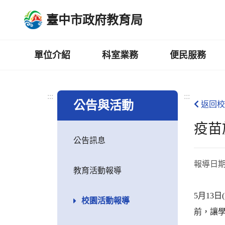
跳
臺中市政府教育局
到
主
要
內
單位介紹
科室業務
便民服務
容
區
:::
:::
公告與活動
返回校
疫苗
公告訊息
報導日
教育活動報導
5月13
校園活動報導
前，讓