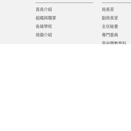
首長介紹
局長室
組織與職掌
副局長室
各級學校
主任秘書
局徽介紹
專門委員
高中職教育科
國中教育科
國小教育科
幼兒教育科
終身教育科
特殊教育科
課程教學科
體育保健科
工程營繕科
秘書室
學生事務室