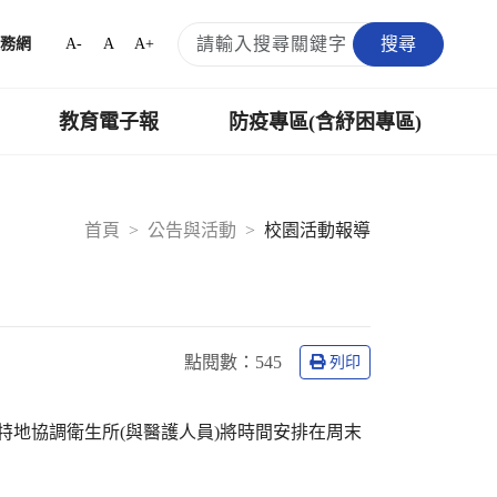
搜尋
A-
A
A+
務網
教育電子報
防疫專區(含紓困專區)
首頁
公告與活動
校園活動報導
點閱數：
545
列印
師特地協調衛生所(與醫護人員)將時間安排在周末