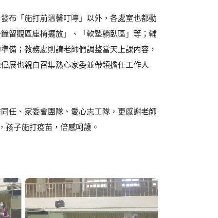
、發布「施打前溫馨叮嚀」以外，各處室也都動
分鐘留觀區座椅擺放」、「軟墊躺臥區」等；輔
的準備；教務處則請老師們調整當天上課內容，
陳偉展也親自召集熱心家委並帶領擔任工作人
作同任、家委會團隊、愛心志工隊，更感謝老師
裡，孩子施打疫苗，倍感呵護。