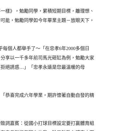
不一樣》，勉勵同學，累積短期目標，離理想、
的可能，勉勵同學如今年畢業主題－放眼天下，
每個人都舉手了～「在忠孝6年2000多個日
，分享以一千多年前司馬光砸缸為例，勉勵大家
要拒絕誘惑…」「忠孝永遠是您最溫暖的母
：「恭喜完成六年學業，期許懷著自動自發的精
的致詞嘉賓：從國小打球目標設定要打贏體育組