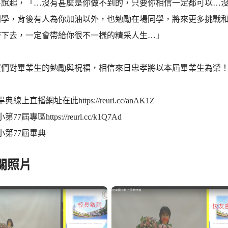
事說起，「…沒有甚麼是你做不到的，只要你相信一定都可以…
同學，背後有人為你加油以外，也勉勵在場同學，將來更多挑戰
持下去，一定會帶給你很不一樣的精采人生…」
賓們對畢業生的勉勵與祝福，相信來日忠孝將以本屆畢業生為榮
典線上直播網址在此https://reurl.cc/anAK1Z
7屆專區https://reurl.cc/k1Q7Ad
小第77屆畢典
關照片