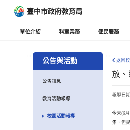
跳
臺中市政府教育局
到
主
要
內
單位介紹
科室業務
便民服務
容
區
:::
:::
公告與活動
返回校
放、
公告訊息
報導日
教育活動報導
今天(6
校園活動報導
集，但