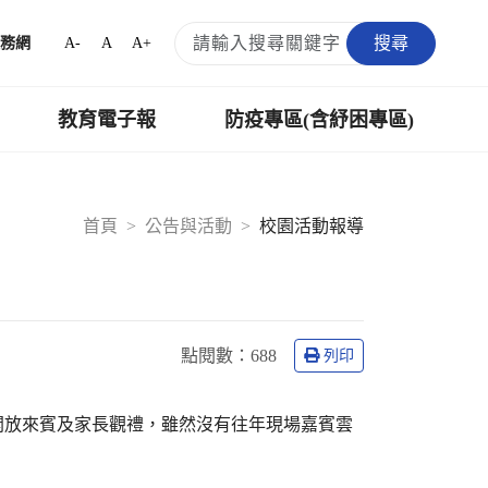
搜尋
A-
A
A+
務網
教育電子報
防疫專區(含紓困專區)
首頁
公告與活動
校園活動報導
點閱數：
688
列印
能開放來賓及家長觀禮，雖然沒有往年現場嘉賓雲
。