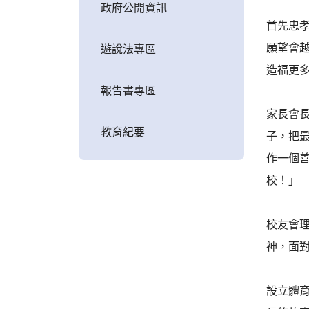
政府公開資訊
首先忠
願望會
遊說法專區
造福更
報告書專區
家長會長
教育紀要
子，把
作一個
校！」
校友會
神，面
設立體