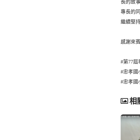
長的故
專長的
繼續堅
感謝來
#第77屆畢
#忠孝國小第7
#忠孝國
相