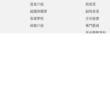
首長介紹
局長室
組織與職掌
副局長室
各級學校
主任秘書
局徽介紹
專門委員
高中職教育科
國中教育科
國小教育科
幼兒教育科
終身教育科
特殊教育科
課程教學科
體育保健科
工程營繕科
秘書室
學生事務室