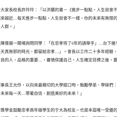
孝大家長校長許玲玲：「以洪蘭的書－《進步一點點，人生就會
越來越近…每天進步一點點，人生就會不一樣，你的未來有無限
多人群。」
陳偉展一開場詢問同學：「在忠孝待了6年的請舉手」…台下幾乎
最天真無邪的時光，都留給忠孝…」。會長以工作二十多年經驗
善良的人，品格的重要…，審慎保護自己，人生確定目標之後，
理事長王允伶，以向來最親切的大學姐口吻，勉勵學弟、學妹們
對未來每一天…帶著自信、創造美好的未來！」
育獎學金鼓勵忠孝高年級學生的于大為校友－也是本屆唯一受邀