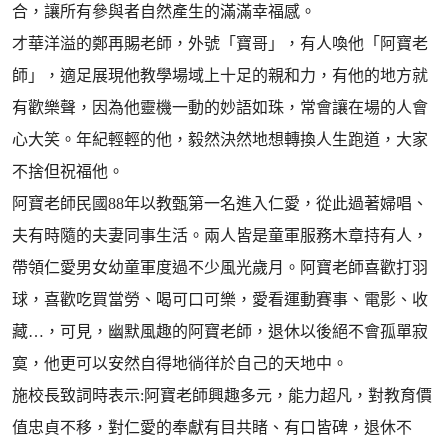
合，讓所有參與者自然產生的滿滿幸福感。
才華洋溢的鄭再賜老師，外號「寶哥」，有人喚他「阿寶老
師」，適足展現他教學場域上十足的親和力，有他的地方就
有歡樂聲，因為他靈機一動的妙語如珠，常會讓在場的人會
心大笑。年紀輕輕的他，毅然決然地想轉換人生跑道，大家
不捨但祝福他。
阿寶老師民國88年以教甄第一名進入仁愛，從此過著婦唱、
夫有時隨的夫妻同事生活。兩人皆是童軍服務木章持有人，
帶領仁愛男女幼童軍度過不少風光歲月。阿寶老師喜歡打羽
球，喜歡吃買當勞、喝可口可樂，愛看運動賽事、電影、收
藏…，可見，幽默風趣的阿寶老師，退休以後絕不會孤單寂
寞，他更可以安然自得地徜徉於自己的天地中。
施校長致詞時表示:阿寶老師興趣多元，能力超凡，對教育價
值忠貞不移，對仁愛的奉獻有目共睹、有口皆碑，退休不