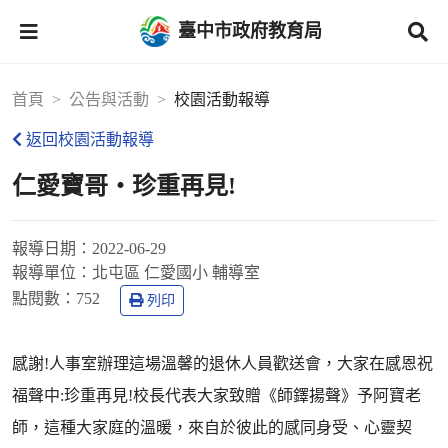
臺中市政府教育局
首頁
公告與活動
校園活動報導
返回校園活動報導
仁愛寶哥‧珍重再見!
報導日期：
2022-06-29
報導單位：
北屯區 仁愛國小 輔導室
點閱數：
752
列印
感謝!人事室辦理這場溫馨的退休人員歡送會，大家在感恩祝
福聲中:珍重再見!校長代表大家致贈《師鐸揚聲》予阿寶老
師，這種大家庭的溫暖，來自於彼此的感同身受、心靈契