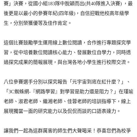
賽」決賽，從國小組183隊中脫穎而出(共40隊進入決賽) ，最
後更是以最小的參賽年紀(四年級)，自信迎戰他校高年級學
生，分別榮獲優等及佳作肯定。
這個比賽鼓勵學生運用線上數位閱讀，合作進行專題探究學
習，從中培養數位閱讀核心能力、發展數位自學力，同時透
過探究成果的簡報展現，與台灣各地小學生進行校際交流。
八位參賽選手分別以探究報告「元宇宙到底在紅什麼？」、
「3C蜘蛛網-『網路學習』對學習是助力還是阻力？」在瑾瑜
老師、淑君老師、繼湘老師、佳蓉老師的培訓指導下，線上
展現獨當一面的研究能力以及侃侃而談的口語表達力。
讓我們一起為這群厲害的師生們大聲喝采！恭喜您們為校爭