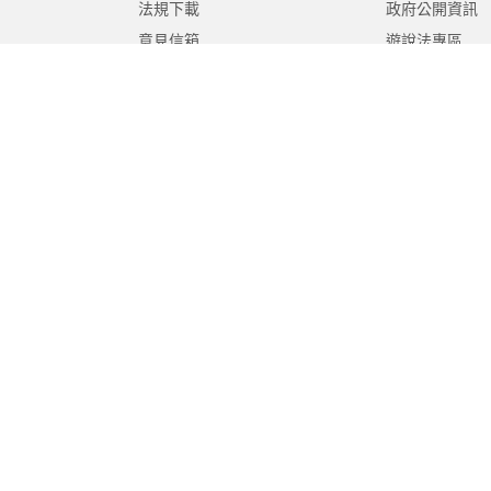
法規下載
政府公開資訊
意見信箱
遊說法專區
報告書專區
教育紀要