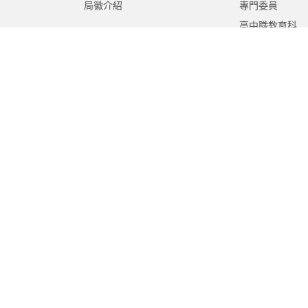
局徽介紹
專門委員
高中職教育科
國中教育科
國小教育科
幼兒教育科
終身教育科
特殊教育科
課程教學科
體育保健科
工程營繕科
秘書室
學生事務室
人事室
會計室
政風室
家庭教育中心