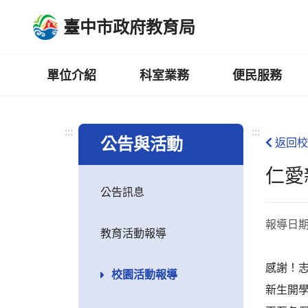
跳
臺中市政府教育局
到
主
要
內
單位介紹
科室業務
便民服務
容
區
:::
:::
公告與活動
返回校
仁愛
公告訊息
報導日
教育活動報導
感謝！
校園活動報導
新生開