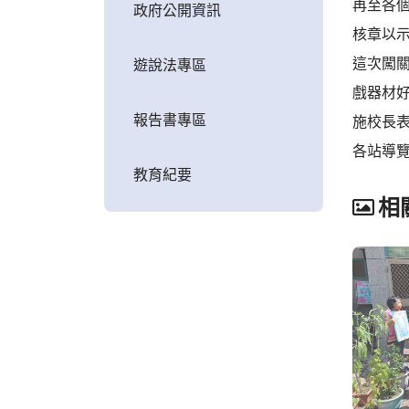
再至各個
政府公開資訊
核章以
這次闖關
遊說法專區
戲器材
報告書專區
施校長
各站導
教育紀要
相