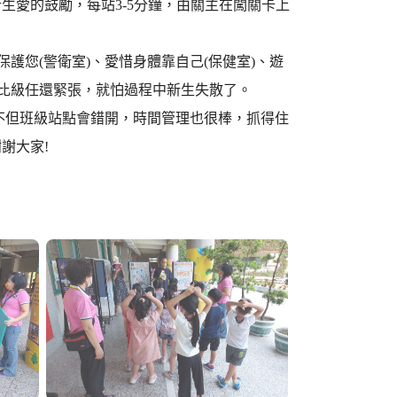
生愛的鼓勵，每站3-5分鐘，由關主在闖關卡上
護您(警衛室)、愛惜身體靠自己(保健室)、遊
工比級任還緊張，就怕過程中新生失散了。
不但班級站點會錯開，時間管理也很棒，抓得住
謝大家!