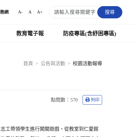
搜尋
A-
A
A+
務網
教育電子報
防疫專區(含紓困專區)
首頁
公告與活動
校園活動報導
點閱數：
570
列印
位志工帶領學生進行闖關遊戲，從教室到仁愛館