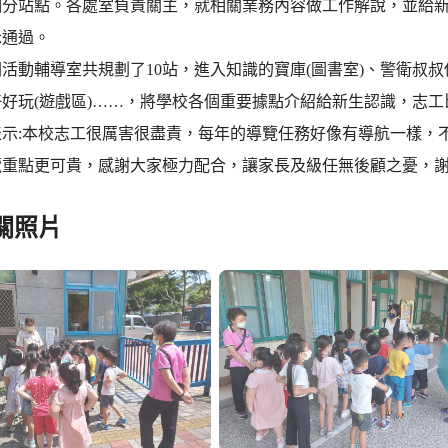
分站點。各處室負責關主，就相關業務內容做工作解說，並給新
示通過。
活動輔導室共規劃了10站，進入知識的寶庫(圖書室)、警衛叔叔保
好好玩(遊戲區)……，將學校各個重要據點介紹給新生認識，志
表示:本校志工很厲害很盡責，每年的導覽任務好像有導航一樣，
覽重點更可貴，感謝大家極力配合，讓家長及級任無後顧之憂，謝
關照片