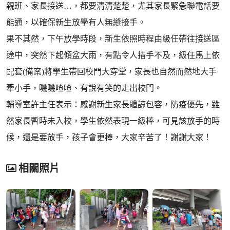
親班、家長接送…，都要清清楚楚，尤其家長緊急聯電話要
能通，以確保新生放學有人無縫接手。
果不其然，下午放學時段，新生依照時程由級任帶往接送區
途中，突然下起傾盆大雨，有點令人措手不及，級任馬上依
配套(備案)將學生帶回校門大穿堂，家長也自然而然地大手
牽小手，嘰嘰喳喳、有說有笑的走出校門。
輔導室許主任表示：感謝新生家長體諒包容，防疫優先，雖
然家長暫時未入校，學生依然表現一級棒，可見該放手的時
候，還是要放手，孩子會更棒，大家辛苦了！謝謝大家！
相關照片