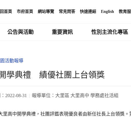
回首頁
市府首頁
網站導覽
常見問答
快速連結
English
教育服
公告與活動
重要資訊
性別主流化專區
園活動報導
開學典禮 績優社團上台領獎
期：
2022-08-31
報導單位：
大里區 大里高中 學務處社活組
0日大里高中開學典禮，社團評鑑表現優良者由新任社長上台領獎
。