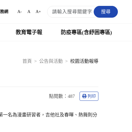
搜尋
A-
A
A+
務網
教育電子報
防疫專區(含紓困專區)
首頁
公告與活動
校園活動報導
點閱數：
487
列印
。第一名為漫畫研習者，吉他社及春暉、熱舞則分