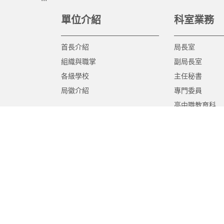
單位介紹
科室業務
首長介紹
局長室
組織與職掌
副局長室
各級學校
主任秘書
局徽介紹
專門委員
高中職教育科
國中教育科
國小教育科
幼兒教育科
終身教育科
特殊教育科
課程教學科
體育保健科
工程營繕科