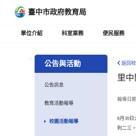
跳
臺中市政府教育局
到
主
要
內
單位介紹
科室業務
便民服務
容
區
:::
:::
公告與活動
返回校
里中
公告訊息
報導日
教育活動報導
8月3
校園活動報導
列二三